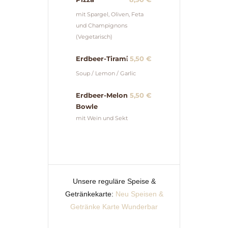
mit Spargel, Oliven, Feta
und Champignons
(Vegetarisch)
Erdbeer-Tiramisu
5,50 €
Soup / Lemon / Garlic
Erdbeer-Melonen
5,50 €
Bowle
mit Wein und Sekt
Unsere reguläre Speise &
Getränkekarte:
Neu
Speisen &
Getränke Karte Wunderbar