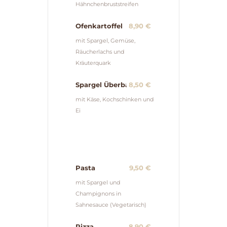
Hähnchenbruststreifen
Ofenkartoffel
8,90 €
mit Spargel, Gemüse,
Räucherlachs und
Kräuterquark
Spargel Überbacken
8,50 €
mit Käse, Kochschinken und
Ei
Pasta
9,50 €
mit Spargel und
Champignons in
Sahnesauce (Vegetarisch)
Pizza
8,90 €