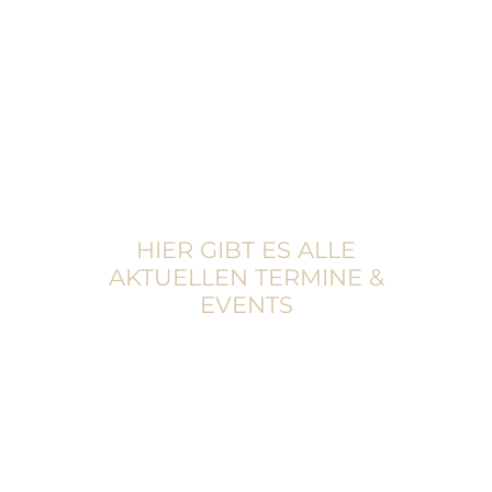
EIN BELIEBTER ORT, UM
MIT FREUNDEN
FUSSBALL ZU
SCHAUEN,
SICH EIN WENIG ZU
STÄRKEN ODER AUCH
EINFACH MAL ZU
FEIERN.
HIER GIBT ES ALLE
AKTUELLEN TERMINE &
EVENTS