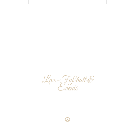
Live-Fußball &
Events
IN DER
WUNDERBAR
DIE WUNDERBAR IST